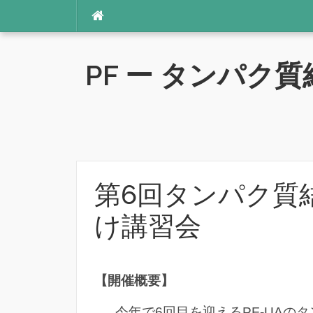
コ
ン
テ
ン
PF ー タンパ
ツ
へ
ス
キ
ッ
プ
第6回タンパク質
け講習会
【開催概要】
今年で6回目を迎えるPF-UAの