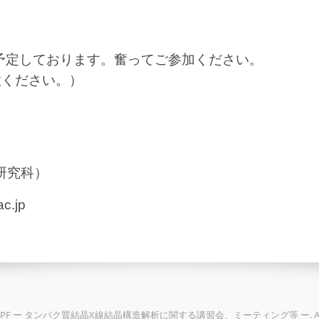
予定しております。奮ってご参加ください。
意ください。）
研究科）
c.jp
2026 PF ー タンパク質結晶X線結晶構造解析に関する講習会、ミーティング等 ー. All Rig